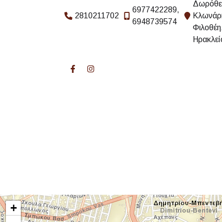
Δωρόθε
6977422289,
2810211702
Κλωνάρ
6948739574
Φιλοθέη
Ηρακλεί
+