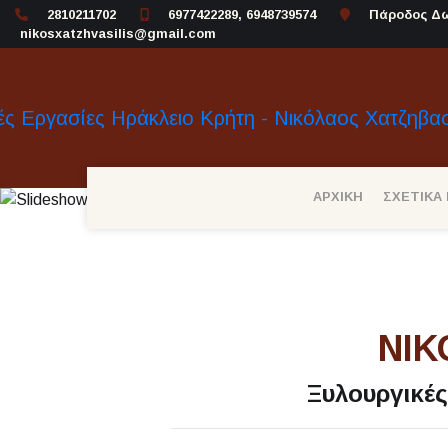
2810211702
6977422289, 6948739574
Πάροδος Δω
nikosxatzhvasilis@gmail.com
ΑΡΧΙΚΗ
ΣΧΕΤΙΚΑ
Previous
ΝΙΚ
Ξυλουργικέ