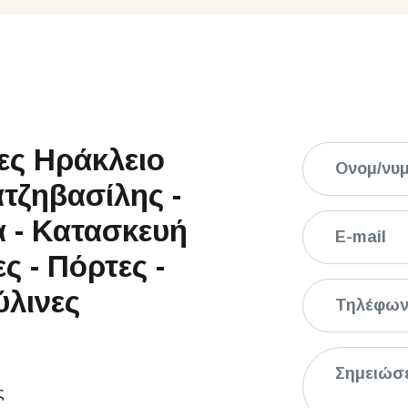
ες Ηράκλειο
τζηβασίλης -
 - Κατασκευή
ς - Πόρτες -
ύλινες
ς