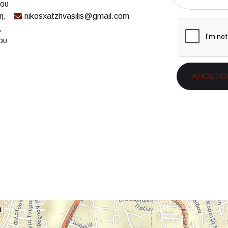
ου
η,
nikosxatzhvasilis@gmail.com
,
ου
ΑΠΟΣΤΟ